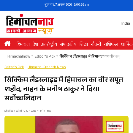
Skip
शुक्रवार, 7 अगस्त 2026 | 6:00:36 am
to
content
India
हिमांचल
देश
अंतर्राष्ट्रीय
संपादकीय
शिक्षा
नौकरी
राशिफल
धार्मिक
Himachalnow
»
Editor's Pick
»
सिक्किम लैंडस्लाइड में हिमाचल का वीर सपूत शहीद,
Editor's Pick
Himachal Pradesh News
सिक्किम लैंडस्लाइड में हिमाचल का वीर सपूत
शहीद, नाहन के मनीष ठाकुर ने दिया
सर्वोच्बलिदान
Shailesh Saini • 2 Jun 2025 • 1 Min Read