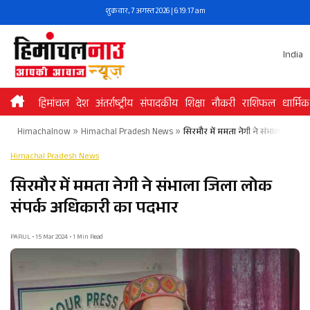
Skip
शुक्रवार, 7 अगस्त 2026 | 6:19:17 am
to
content
India
हिमांचल
देश
अंतर्राष्ट्रीय
संपादकीय
शिक्षा
नौकरी
राशिफल
धार्मिक
Himachalnow
»
Himachal Pradesh News
»
सिरमौर में ममता नेगी ने संभाला जिला
Himachal Pradesh News
सिरमौर में ममता नेगी ने संभाला जिला लोक
संपर्क अधिकारी का पदभार
PARUL • 15 Mar 2024 • 1 Min Read