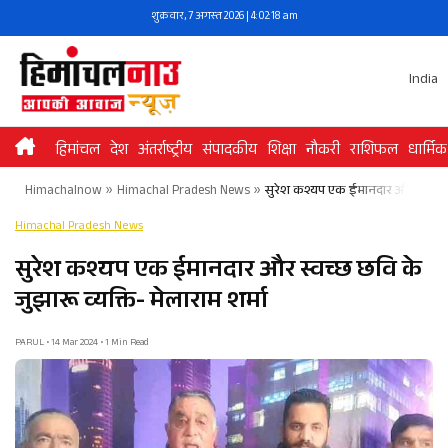
Skip
शुक्रवार, 7 अगस्त 2026 | 4:02:19 am
to
content
India
हिमांचल
देश
अंतर्राष्ट्रीय
संपादकीय
शिक्षा
नौकरी
राशिफल
धार्मिक
Himachalnow
»
Himachal Pradesh News
»
सुरेश कश्यप एक ईमानदार और स्वच्छ छव
Himachal Pradesh News
सुरेश कश्यप एक ईमानदार और स्वच्छ छवि के
जुझारू व्यक्ति- मेलाराम शर्मा
PARUL • 14 Mar 2024 • 1 Min Read