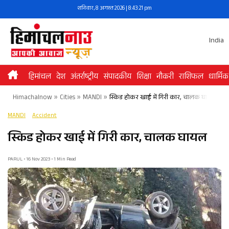
Skip
शनिवार, 8 अगस्त 2026 | 8:43:21 pm
to
content
India
हिमांचल
देश
अंतर्राष्ट्रीय
संपादकीय
शिक्षा
नौकरी
राशिफल
धार्मिक
Himachalnow
»
Cities
»
MANDI
»
स्किड होकर खाई में गिरी कार, चालक घायल
MANDI
Accident
स्किड होकर खाई में गिरी कार, चालक घायल
PARUL • 16 Nov 2023 • 1 Min Read