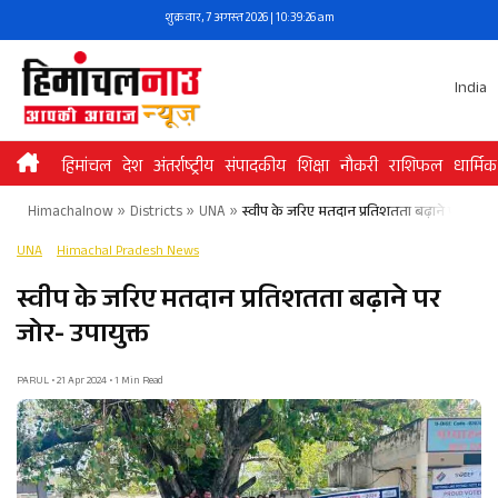
Skip
शुक्रवार, 7 अगस्त 2026 | 10:39:27 am
to
content
India
हिमांचल
देश
अंतर्राष्ट्रीय
संपादकीय
शिक्षा
नौकरी
राशिफल
धार्मिक
Himachalnow
»
Districts
»
UNA
»
स्वीप के जरिए मतदान प्रतिशतता बढ़ाने पर जोर- उ
UNA
Himachal Pradesh News
स्वीप के जरिए मतदान प्रतिशतता बढ़ाने पर
जोर- उपायुक्त
PARUL • 21 Apr 2024 • 1 Min Read