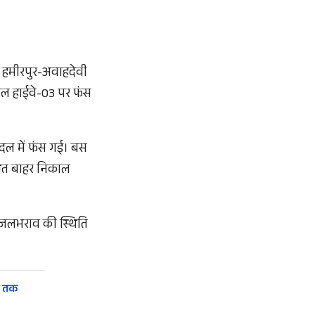
े हमीरपुर-अवाहदेवी
शनल हाईवे-03 पर फंस
लदल में फंस गई। बस
्षित बाहर निकाल
र जलभराव की स्थिति
त तक