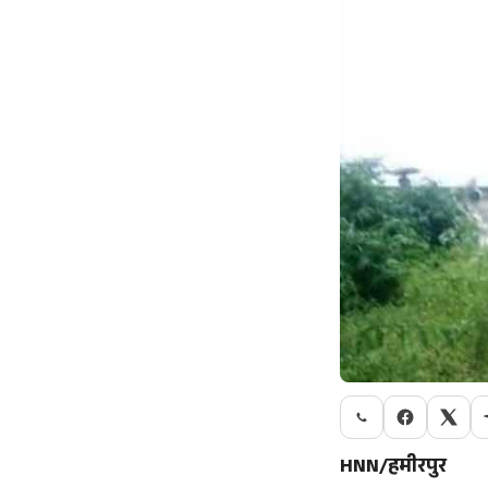
HNN/हमीरपुर