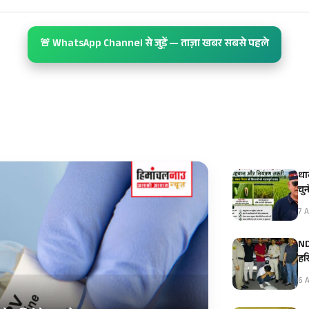
🚨 WhatsApp Channel से जुड़ें — ताज़ा खबर सबसे पहले
धा
चु
7 A
ND
हर
6 A