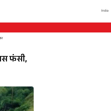
India
वार
बस फंसी,