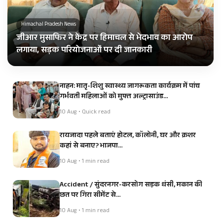
Himachal Pradesh News
जीआर मुसाफिर ने केंद्र पर हिमाचल से भेदभाव का आरोप
लगाया, सड़क परियोजनाओं पर दी जानकारी
नाहन: मातृ-शिशु स्वास्थ्य जागरूकता कार्यक्रम में पांच
गर्भवती महिलाओं को मुफ्त अल्ट्रासाउंड…
10 Aug • Quick read
रायजादा पहले बताएं होटल, कॉलोनी, घर और क्रशर
कहां से बनाए? भाजपा…
10 Aug • 1 min read
Accident / सुंदरनगर-करसोग सड़क धंसी, मकान की
छत पर गिरा सीमेंट से…
10 Aug • 1 min read