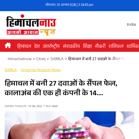
Skip
सोमवार, 10 अगस्त 2026 | 3:34:45 pm
to
content
India
हिमांचल
देश
अंतर्राष्ट्रीय
संपादकीय
शिक्षा
नौकरी
राशिफल
धार्मिक
Himachalnow
»
Cities
»
SHIMLA
»
हिमाचल में बनी 27 दवाओं के सैंपल फेल, काला
SHIMLA
Himachal Pradesh News
हिमाचल में बनी 27 दवाओं के सैंपल फेल,
कालाअंब की एक ही कंपनी के 14….
SAPNA THAKUR • 14 Dec 2022 • 1 Min Read