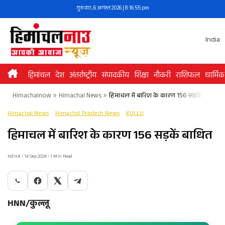
Skip
गुरुवार, 6 अगस्त 2026 | 8:16:55 pm
to
content
India
हिमांचल
देश
अंतर्राष्ट्रीय
संपादकीय
शिक्षा
नौकरी
राशिफल
धार्मिक
Himachalnow
»
Himachal News
»
हिमाचल में बारिश के कारण 156 सड़कें बाधित
Himachal News
Himachal Pradesh News
KULLU
हिमाचल में बारिश के कारण 156 सड़कें बाधित
NEHA • 14 Sep 2024 • 1 Min Read
HNN/कुल्लू