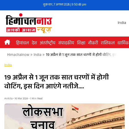
Skip
शुक्रवार, 7 अगस्त 2026 | 9:50:48 pm
to
content
India
हिमांचल
देश
अंतर्राष्ट्रीय
संपादकीय
शिक्षा
नौकरी
राशिफल
धार्मिक
Himachalnow
»
India
»
19 अप्रैल से 1 जून तक सात चरणों में होगी वोटिंग, इस दिन आए
India
19 अप्रैल से 1 जून तक सात चरणों में होगी
वोटिंग, इस दिन आएंगे नतीजे….
Ankita • 16 Mar 2024 • 1 Min Read