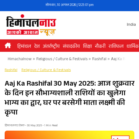
Skip
सोमवार, 10 अगस्त 2026 | 12:23:01 pm
to
content
India
हिमांचल
देश
अंतर्राष्ट्रीय
संपादकीय
शिक्षा
नौकरी
राशिफल
धार्मिक
Himachalnow
»
Religious / Culture & Festivals
»
Rashifal
»
Aaj Ka Rashifal 3
Rashifal
Religious / Culture & Festivals
Aaj Ka Rashifal 30 May 2025: आज शुक्रवार
के दिन इन सौभाग्यशाली राशियों का खुलेगा
भाग्य का द्वार, घर पर बरसेगी माता लक्ष्मी की
कृपा
हिमाचलनाउ डेस्क • 30 May 2025 • 1 Min Read