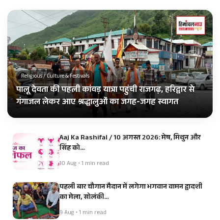
Religious / Culture & Festivals
पालू देवता की पहली कांवड़ यात्रा पहुंची राजगढ़, हरिद्वार से
गंगाजल लेकर आए श्रद्धालुओं का जगह-जगह स्वागत
Aaj Ka Rashifal / 10 अगस्त 2026: मेष, मिथुन और
सिंह को…
10 Aug • 1 min read
पहली बार चौगान मैदान में लगेगा भगवान वामन द्वादशी
का मेला, सोलंकी…
9 Aug • 1 min read