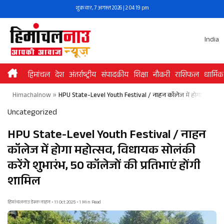
Skip
शुक्रवार, 7 अगस्त 2026 | 2:04:19 pm
to
content
India
हिमांचल
देश
अंतर्राष्ट्रीय
संपादकीय
शिक्षा
नौकरी
राशिफल
धार्मिक
Himachalnow
»
HPU State-Level Youth Festival / नाहन कॉलेज में होगा महोत्सव, व
Uncategorized
HPU State-Level Youth Festival / नाहन
कॉलेज में होगा महोत्सव, विधायक सोलंकी
करेंगे शुभारंभ, 50 कॉलेजों की प्रतिभाएं होंगी
शामिल
हिमांचलनाउ डेस्क नाहन • 11 Oct 2025 • 1 Min Read