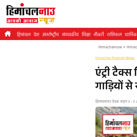
Skip
to
content
हिमांचल
देश
अंतर्राष्ट्रीय
संपादकीय
शिक्षा
नौकरी
राशिफल
धार्मिक
Himachalnow
»
Himac
Himachal Pradesh News
एंट्री टै
गाड़ियों स
हिमांचलनाउ डेस्क नाहन II • 