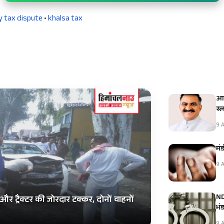
y tax dispute
•
khalsa tax
आई
स्
9 A
मंड
9 A
NDP
और ट्रैक्टर की जोरदार टक्कर, दोनों वाहनों
भं