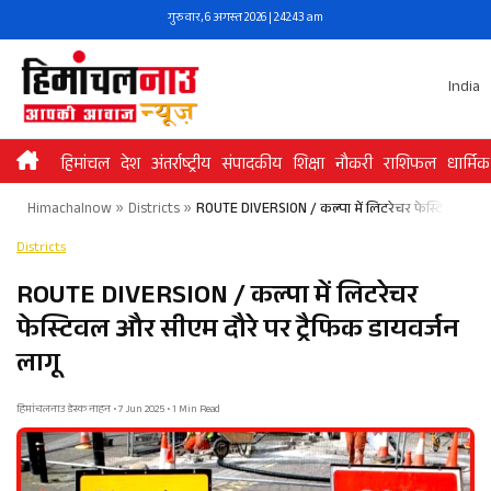
Skip
गुरुवार, 6 अगस्त 2026 | 2:42:43 am
to
content
India
हिमांचल
देश
अंतर्राष्ट्रीय
संपादकीय
शिक्षा
नौकरी
राशिफल
धार्मिक
Himachalnow
»
Districts
»
ROUTE DIVERSION / कल्पा में लिटरेचर फेस्टिवल और सी
Districts
ROUTE DIVERSION / कल्पा में लिटरेचर
फेस्टिवल और सीएम दौरे पर ट्रैफिक डायवर्जन
लागू
हिमांचलनाउ डेस्क नाहन • 7 Jun 2025 • 1 Min Read