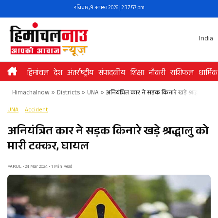
Skip
रविवार, 9 अगस्त 2026 | 2:37:57 pm
to
content
India
हिमांचल
देश
अंतर्राष्ट्रीय
संपादकीय
शिक्षा
नौकरी
राशिफल
धार्मिक
Himachalnow
»
Districts
»
UNA
»
अनियंत्रित कार ने सड़क किनारे खड़े श्रद्धालु को
UNA
Accident
अनियंत्रित कार ने सड़क किनारे खड़े श्रद्धालु को
मारी टक्कर, घायल
PARUL • 24 Mar 2024 • 1 Min Read