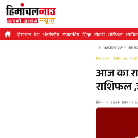
Skip
to
content
हिमांचल
देश
अंतर्राष्ट्रीय
संपादकीय
शिक्षा
नौकरी
राशिफल
धार्मिक
Himachalnow
»
Religi
Rashifal
Religious / Cul
आज का रा
राशिफल ,ज
हिमांचलनाउ डेस्क नाहन • 8 