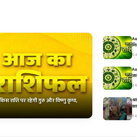
Aa
मि
5 A
Aa
जान
4 A
श्
िस राशि पर रहेगी गुरु और विष्णु कृपा,
का
3 A