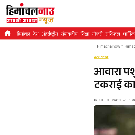
Skip
to
content
हिमांचल
देश
अंतर्राष्ट्रीय
संपादकीय
शिक्षा
नौकरी
राशिफल
धार्मिक
Himachalnow
»
Himac
Accident
आवारा पशु
टकराई का
PARUL • 18 Mar 2024 • 1 M