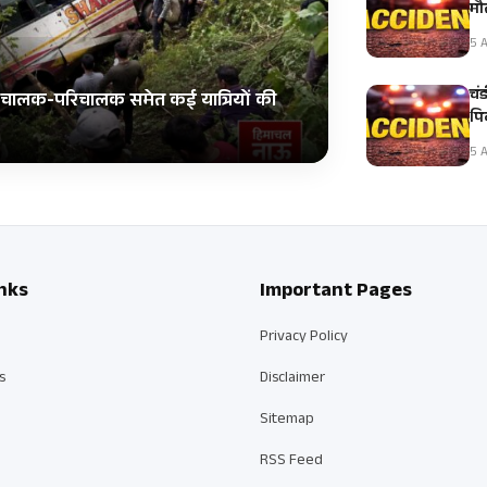
मौ
5 A
चं
स; चालक-परिचालक समेत कई यात्रियों की
पि
5 A
nks
Important Pages
Privacy Policy
s
Disclaimer
Sitemap
RSS Feed