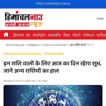
Skip
रविवार, 9 अगस्त 2026 | 9:57:43 am
to
content
India
हिमांचल
देश
अंतर्राष्ट्रीय
संपादकीय
शिक्षा
नौकरी
राशिफल
धार्मिक
Himachalnow
»
Religious / Culture & Festivals
»
इन राशि वालों के लिए आज का दि
Religious / Culture & Festivals
Himachal News
इन राशि वालों के लिए आज का दिन रहेगा शुभ,
जानें अन्य राशियों का हाल
PRIYANKA THAKUR • 28 Dec 2022 • 1 Min Read