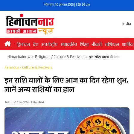
Skip
सोमवार, 10 अगस्त 2026 | 1:59:37 pm
to
content
India
हिमांचल
देश
अंतर्राष्ट्रीय
संपादकीय
शिक्षा
नौकरी
राशिफल
धार्मिक
Himachalnow
»
Religious / Culture & Festivals
»
इन राशि वालों के लिए आज का दि
Religious / Culture & Festivals
इन राशि वालों के लिए आज का दिन रहेगा शुभ,
जानें अन्य राशियों का हाल
PARUL • 23 Jan 2024 • 1 Min Read