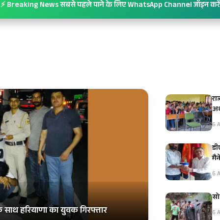
⚡ Breaking News सबसे पहले पाने के लिए WhatsApp Channel जॉइन करें
रा
अध
6 A
डीए
मै
6 A
सो
 के साथ हरियाणा का युवक गिरफ्तार
6 A