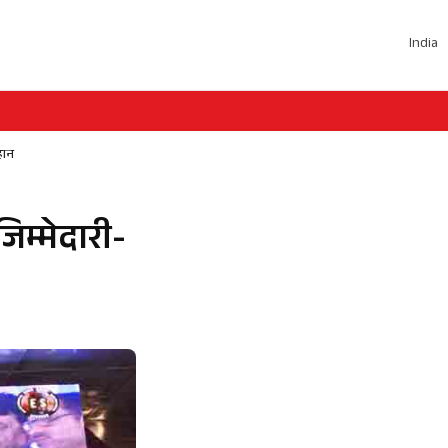
India
हान
िम्मेदारी-