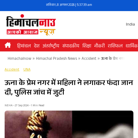
Skip
शनिवार, 8 अगस्त 2026 | 5:37:39 am
to
content
India
हिमांचल
देश
अंतर्राष्ट्रीय
संपादकीय
शिक्षा
नौकरी
राशिफल
धार्मिक
Himachalnow
»
Himachal Pradesh News
»
Accident
»
ऊना के प्रेम नगर में महि
Accident
UNA
ऊना के प्रेम नगर में महिला ने लगाकर फंदा जान
दी, पुलिस जांच में जुटी
NEHA • 27 Sep 2024 • 1 Min Read