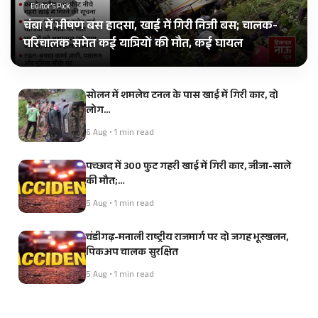
Editor's Pick
चंबा में भीषण बस हादसा, खाई में गिरी निजी बस; चालक-
परिचालक समेत कई यात्रियों की मौत, कई घायल
सोलन में शमलेच टनल के पास खाई में गिरी कार, दो
लोग…
6 Aug • 1 min read
पच्छाद में 300 फुट गहरी खाई में गिरी कार, जीजा-साले
की मौत;…
5 Aug • 1 min read
चंडीगढ़-मनाली राष्ट्रीय राजमार्ग पर दो जगह भूस्खलन,
पिकअप चालक सुरक्षित
5 Aug • 1 min read