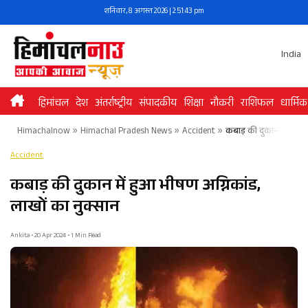
Skip
शनिवार, 8 अगस्त 2026 | 2:51:43 pm
to
content
India
हिमांचल
देश
अंतर्राष्ट्रीय
संपादकीय
शिक्षा
नौकरी
राशिफल
धार्मिक
Himachalnow
»
Himachal Pradesh News
»
Accident
»
कबाड़ की दुकान में हुआ 
Accident
कबाड़ की दुकान में हुआ भीषण अग्निकांड,
लाखों का नुक्सान
Ankita • 20 Apr 2024 • 1 Min Read