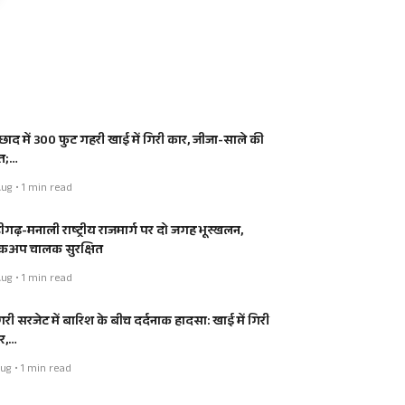
्छाद में 300 फुट गहरी खाई में गिरी कार, जीजा-साले की
त;…
ug • 1 min read
डीगढ़-मनाली राष्ट्रीय राजमार्ग पर दो जगह भूस्खलन,
कअप चालक सुरक्षित
ug • 1 min read
ंगरी सरजेट में बारिश के बीच दर्दनाक हादसा: खाई में गिरी
र,…
ug • 1 min read