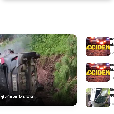
पच
मौ
5 A
चं
पि
5 A
डि
का
, दो लोग गंभीर घायल
4 A