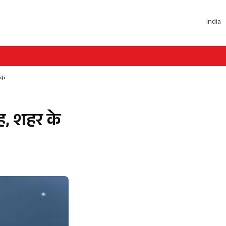
India
ौनक
ह, शहर के