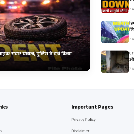
शट
7 A
हि
ल
7 A
Cr
 बाइक सवार घायल, पुलिस ने दर्ज किया
और
7 A
nks
Important Pages
Privacy Policy
s
Disclaimer