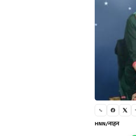
HNN/नाहन