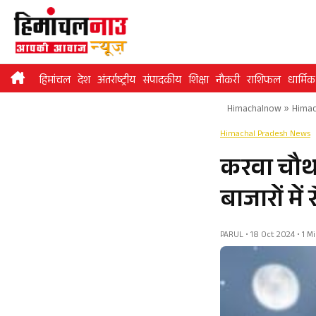
Skip
to
content
हिमांचल
देश
अंतर्राष्ट्रीय
संपादकीय
शिक्षा
नौकरी
राशिफल
धार्मिक
Himachalnow
»
Himac
Himachal Pradesh News
करवा चौथ 
बाजारों मे
PARUL • 18 Oct 2024 • 1 M