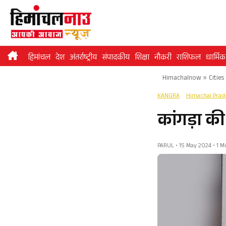
Skip
to
content
हिमांचल
देश
अंतर्राष्ट्रीय
संपादकीय
शिक्षा
नौकरी
राशिफल
धार्मिक
Himachalnow
»
Cities
KANGRA
Himachal Pra
कांगड़ा की
PARUL • 15 May 2024 • 1 M