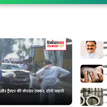
आई
स्
9 A
मंड
9 A
NDP
और ट्रैक्टर की जोरदार टक्कर, दोनों वाहनों
भं
9 A