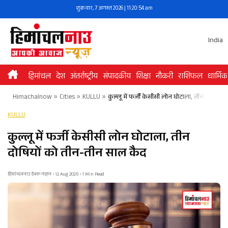
Skip
शुक्रवार, 7 अगस्त 2026 | 11:20:55 am
to
content
India
हिमांचल
देश
अंतर्राष्ट्रीय
संपादकीय
शिक्षा
नौकरी
राशिफल
धार्मिक
Himachalnow
»
Cities
»
KULLU
»
कुल्लू में फर्जी केसीसी लोन घोटाला, तीन दोषियो
KULLU
कुल्लू में फर्जी केसीसी लोन घोटाला, तीन
दोषियों को तीन-तीन साल कैद
हिमांचलनाउ डेस्क नाहन • 12 Aug 2025 • 1 Min Read