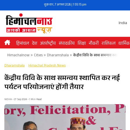
Skip
शुक्रवार, 7 अगस्त 2026 | 1:55:15 pm
to
content
India
हिमांचल
देश
अंतर्राष्ट्रीय
संपादकीय
शिक्षा
नौकरी
राशिफल
धार्मिक
Himachalnow
»
Cities
»
Dharamshala
»
केंद्रीय विवि के साथ समन्वय स्थापित कर 
Dharamshala
Himachal Pradesh News
केंद्रीय विवि के साथ समन्वय स्थापित कर नई
पर्यटन परियोजनाएं होंगी तैयार
NEHA • 27 Sep 2024 • 1 Min Read