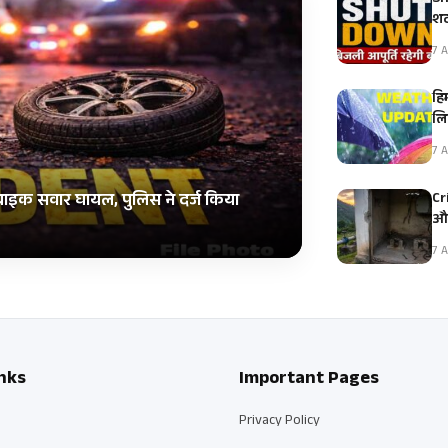
शट
7 A
हि
ल
7 A
Cr
 बाइक सवार घायल, पुलिस ने दर्ज किया
और
7 A
nks
Important Pages
Privacy Policy