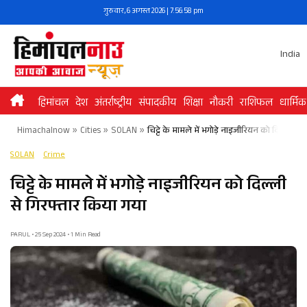
Skip
गुरुवार, 6 अगस्त 2026 | 7:56:58 pm
to
content
India
हिमांचल
देश
अंतर्राष्ट्रीय
संपादकीय
शिक्षा
नौकरी
राशिफल
धार्मिक
Himachalnow
»
Cities
»
SOLAN
»
चिट्टे के मामले में भगोड़े नाइजीरियन को दिल्ली से
SOLAN
Crime
चिट्टे के मामले में भगोड़े नाइजीरियन को दिल्ली
से गिरफ्तार किया गया
PARUL • 25 Sep 2024 • 1 Min Read