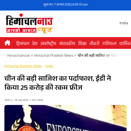
Skip
शुक्रवार, 7 अगस्त 2026 | 6:09:30 am
to
content
India
हिमांचल
देश
अंतर्राष्ट्रीय
संपादकीय
शिक्षा
नौकरी
राशिफल
धार्मिक
Himachalnow
»
Himachal Pradesh News
»
चीन की बड़ी साजिश का पर्दाफाश, ईडी
Himachal Pradesh News
India
चीन की बड़ी साजिश का पर्दाफाश, ईडी ने
किया 25 करोड़ की रकम फ्रीज
PARUL • 26 Sep 2024 • 1 Min Read