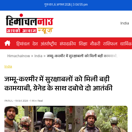
Skip
गुरुवार, 6 अगस्त 2026 | 3:04:55 pm
to
content
India
हिमांचल
देश
अंतर्राष्ट्रीय
संपादकीय
शिक्षा
नौकरी
राशिफल
धार्मिक
Himachalnow
»
India
»
जम्मू-कश्मीर में सुरक्षाबलों को मिली बड़ी कामयाबी, ग्रेनेड क
India
जम्मू-कश्मीर में सुरक्षाबलों को मिली बड़ी
कामयाबी, ग्रेनेड के साथ दबोचे दो आतंकी
PARUL • 19 Oct 2024 • 1 Min Read