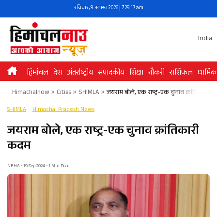
Skip
रविवार, 9 अगस्त 2026 | 7:29:17 am
to
content
India
हिमांचल
देश
अंतर्राष्ट्रीय
संपादकीय
शिक्षा
नौकरी
राशिफल
धार्मिक
Himachalnow
»
Cities
»
SHIMLA
»
जयराम बोले, एक राष्ट्र-एक चुनाव क्रांतिकारी 
SHIMLA
Himachal Pradesh News
जयराम बोले, एक राष्ट्र-एक चुनाव क्रांतिकारी
कदम
NEHA • 19 Sep 2024 • 1 Min Read