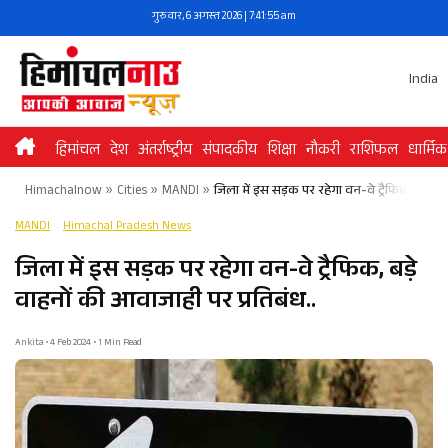
Skip
गुरुवार, 6 अगस्त 2026 | 7:41:55 am
to
content
India
हिमांचल
देश
अंतर्राष्ट्रीय
संपादकीय
शिक्षा
नौकरी
राशिफल
धार्मिक
Himachalnow
»
Cities
»
MANDI
»
जिला में इस सड़क पर रहेगा वन-वे ट्रैफिक, बड़े वा
MANDI
Himachal Pradesh News
जिला में इस सड़क पर रहेगा वन-वे ट्रैफिक, बड़े
वाहनों की आवाजाही पर प्रतिबंध..
Ankita • 4 Feb 2024 • 1 Min Read