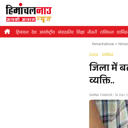
Skip
to
content
हिमांचल
देश
अंतर्राष्ट्रीय
संपादकीय
शिक्षा
नौकरी
राशिफल
धार्मिक
Himachalnow
»
Himac
Crime
SHIMLA
जिला में 
व्यक्ति..
SAPNA THAKUR • 16 Dec 20