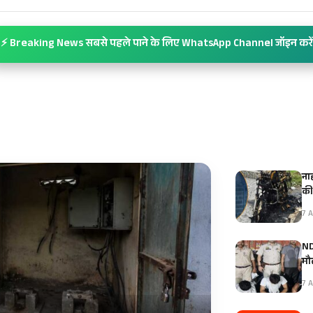
⚡ Breaking News सबसे पहले पाने के लिए WhatsApp Channel जॉइन करें
ना
क
7 A
ND
मौ
7 A