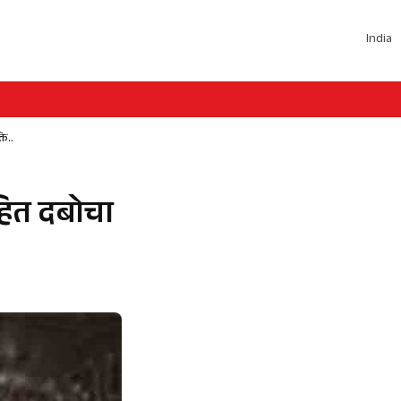
India
ति..
सहित दबोचा