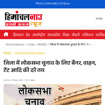
Skip
रविवार, 9 अगस्त 2026 | 1:57:07 am
to
content
India
हिमांचल
देश
अंतर्राष्ट्रीय
संपादकीय
शिक्षा
नौकरी
राशिफल
धार्मिक
Himachalnow
»
Cities
»
MANDI
»
जिला में लोकसभा चुनाव के लिए बैनर, वाहन, टेंट
MANDI
Himachal Pradesh News
जिला में लोकसभा चुनाव के लिए बैनर, वाहन,
टेंट आदि की दरें तय
Ankita • 18 Mar 2024 • 1 Min Read