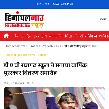
Skip
सोमवार, 10 अगस्त 2026 | 9:05:34 am
to
content
India
हिमांचल
देश
अंतर्राष्ट्रीय
संपादकीय
शिक्षा
नौकरी
राशिफल
धार्मिक
Himachalnow
»
Himachal Pradesh News
»
डी ए वी राजगढ़ स्कूल ने मनाया वार्ष
Himachal Pradesh News
Rajghar
डी ए वी राजगढ़ स्कूल ने मनाया वार्षिक।
पुरस्कार वितरण समारोह
PARUL • 17 Nov 2024 • 1 Min Read