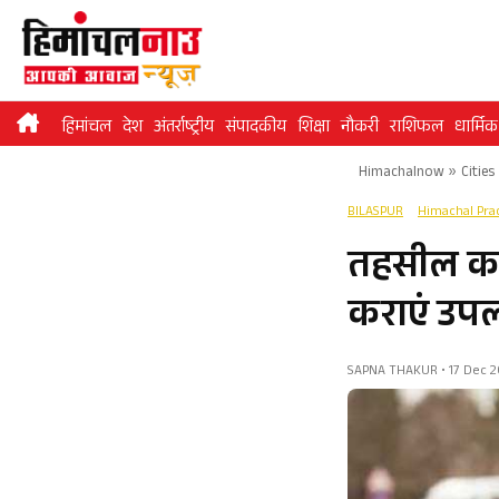
Skip
to
content
हिमांचल
देश
अंतर्राष्ट्रीय
संपादकीय
शिक्षा
नौकरी
राशिफल
धार्मिक
Himachalnow
»
Cities
BILASPUR
Himachal Pr
तहसील कल
कराएं उप
SAPNA THAKUR • 17 Dec 20