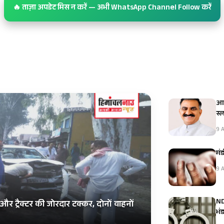
🔥 ताज़ा अपडेट मिस न करें — अभी WhatsApp Channel Follow करें
आई
स्
9 A
मंड
9 A
NDP
और ट्रैक्टर की जोरदार टक्कर, दोनों वाहनों
भं