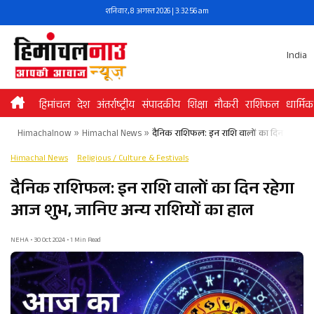
Skip
शनिवार, 8 अगस्त 2026 | 3:32:56 am
to
content
India
हिमांचल
देश
अंतर्राष्ट्रीय
संपादकीय
शिक्षा
नौकरी
राशिफल
धार्मिक
Himachalnow
»
Himachal News
»
दैनिक राशिफल: इन राशि वालों का दिन रहेगा आ
Himachal News
Religious / Culture & Festivals
दैनिक राशिफल: इन राशि वालों का दिन रहेगा
आज शुभ, जानिए अन्य राशियों का हाल
NEHA • 30 Oct 2024 • 1 Min Read