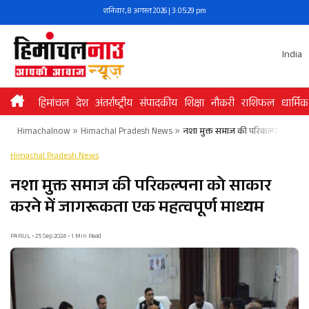
Skip
शनिवार, 8 अगस्त 2026 | 3:05:29 pm
to
content
India
हिमांचल
देश
अंतर्राष्ट्रीय
संपादकीय
शिक्षा
नौकरी
राशिफल
धार्मिक
Himachalnow
»
Himachal Pradesh News
»
नशा मुक्त समाज की परिकल्पना को साक
Himachal Pradesh News
नशा मुक्त समाज की परिकल्पना को साकार
करने में जागरूकता एक महत्वपूर्ण माध्यम
PARUL • 25 Sep 2024 • 1 Min Read