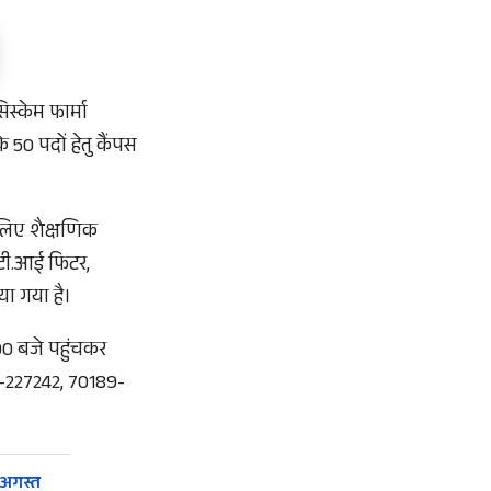
िस्केम फार्मा
के 50 पदों हेतु कैंपस
 लिए शैक्षणिक
ई.टी.आई फिटर,
या गया है।
.00 बजे पहुंचकर
92-227242, 70189-
 अगस्त