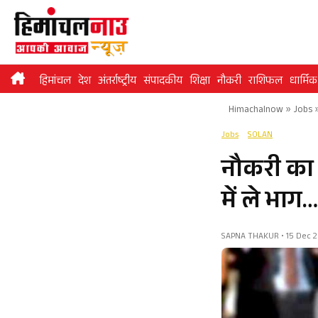
Skip
to
content
हिमांचल
देश
अंतर्राष्ट्रीय
संपादकीय
शिक्षा
नौकरी
राशिफल
धार्मिक
Himachalnow
»
Jobs
Jobs
SOLAN
नौकरी का स
में ले भाग…
SAPNA THAKUR • 15 Dec 20