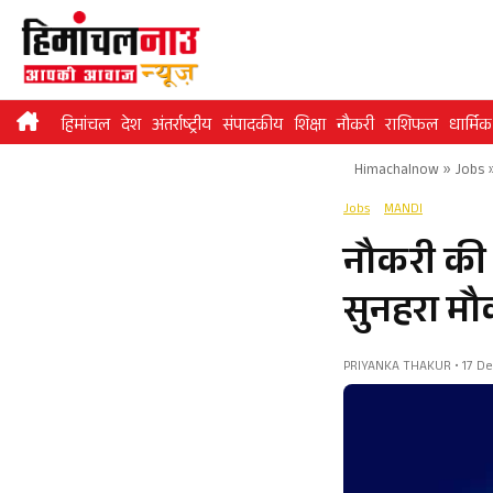
Skip
to
content
हिमांचल
देश
अंतर्राष्ट्रीय
संपादकीय
शिक्षा
नौकरी
राशिफल
धार्मिक
Himachalnow
»
Jobs
Jobs
MANDI
नौकरी की 
सुनहरा मौक
PRIYANKA THAKUR • 17 Dec