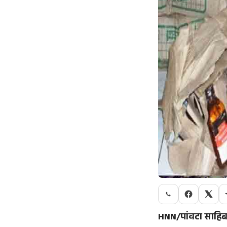
HNN/पांवटा साहि