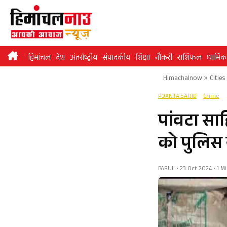
Skip
to
content
हिमांचल
देश
अंतर्राष्ट्रीय
संपादकीय
शिक्षा
नौकरी
राशिफल
धार्मिक
Himachalnow
»
Cities
POANTA SAHIB
Crime
पांवटा सा
को पुलिस 
PARUL • 23 Oct 2024 • 1 M