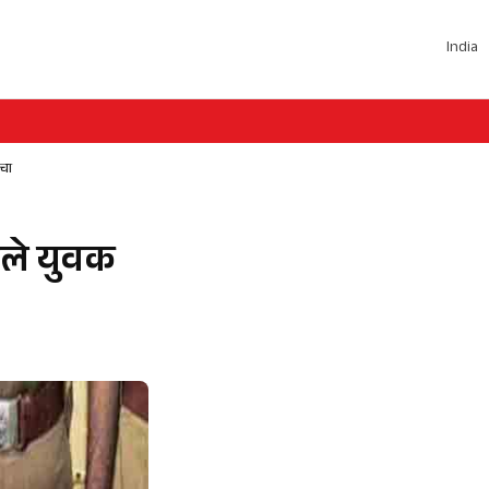
India
ोचा
ाले युवक