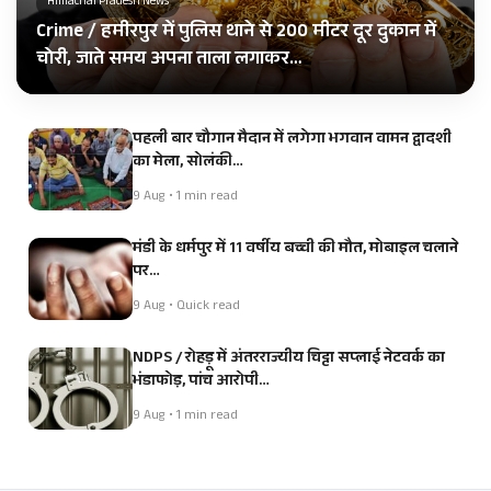
Himachal Pradesh News
Crime / हमीरपुर में पुलिस थाने से 200 मीटर दूर दुकान में
चोरी, जाते समय अपना ताला लगाकर…
पहली बार चौगान मैदान में लगेगा भगवान वामन द्वादशी
का मेला, सोलंकी…
9 Aug • 1 min read
मंडी के धर्मपुर में 11 वर्षीय बच्ची की मौत, मोबाइल चलाने
पर…
9 Aug • Quick read
NDPS / रोहड़ू में अंतरराज्यीय चिट्टा सप्लाई नेटवर्क का
भंडाफोड़, पांच आरोपी…
9 Aug • 1 min read