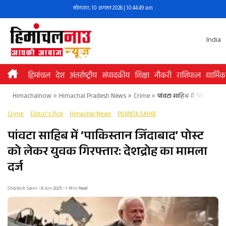
Skip
सोमवार, 10 अगस्त 2026 | 10:44:49 am
to
content
India
हिमांचल
देश
अंतर्राष्ट्रीय
संपादकीय
शिक्षा
नौकरी
राशिफल
धार्मिक
Himachalnow
»
Himachal Pradesh News
»
Crime
»
पांवटा साहिब में ‘पाकिस्तान 
Crime
Editor's Pick
Himachal News
POANTA SAHIB
पांवटा साहिब में ‘पाकिस्तान जिंदाबाद’ पोस्ट
को लेकर युवक गिरफ्तार: देशद्रोह का मामला
दर्ज
Shailesh Saini • 8 Jun 2025 • 1 Min Read