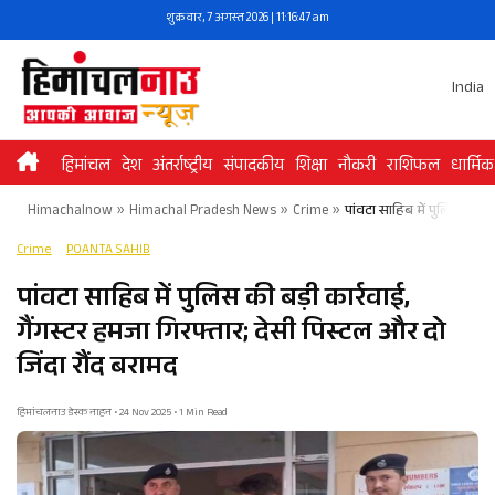
Skip
शुक्रवार, 7 अगस्त 2026 | 11:16:47 am
to
content
India
हिमांचल
देश
अंतर्राष्ट्रीय
संपादकीय
शिक्षा
नौकरी
राशिफल
धार्मिक
Himachalnow
»
Himachal Pradesh News
»
Crime
»
पांवटा साहिब में पुलिस की बड
Crime
POANTA SAHIB
पांवटा साहिब में पुलिस की बड़ी कार्रवाई,
गैंगस्टर हमजा गिरफ्तार; देसी पिस्टल और दो
जिंदा रौंद बरामद
हिमांचलनाउ डेस्क नाहन • 24 Nov 2025 • 1 Min Read