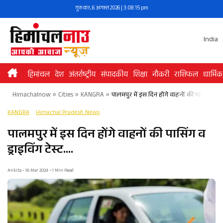
Skip
गुरुवार, 6 अगस्त 2026 | 3:08:15 pm
to
content
India
हिमांचल
देश
अंतर्राष्ट्रीय
संपादकीय
शिक्षा
नौकरी
राशिफल
धार्मिक
Himachalnow
»
Cities
»
KANGRA
»
पालमपुर में इस दिन होंगे वाहनों की पासिंग व ड्रा
KANGRA
Himachal Pradesh News
पालमपुर में इस दिन होंगे वाहनों की पासिंग व
ड्राइविंग टेस्ट….
Ankita • 16 Mar 2024 • 1 Min Read