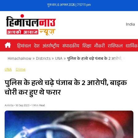
Skip
गुरुवार, 6 अगस्त 2026 | 7:57:11 pm
to
content
India
हिमांचल
देश
अंतर्राष्ट्रीय
संपादकीय
शिक्षा
नौकरी
राशिफल
धार्मिक
Himachalnow
»
Districts
»
UNA
»
पुलिस के हत्थे चढ़े पंजाब के 2 आरोपी, बाइक चो
UNA
Crime
पुलिस के हत्थे चढ़े पंजाब के 2 आरोपी, बाइक
चोरी कर हुए थे फरार
Ankita • 16 Sep 2023 • 1 Min Read