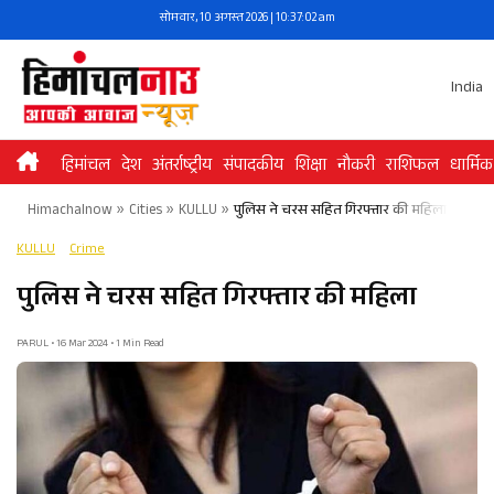
Skip
सोमवार, 10 अगस्त 2026 | 10:37:02 am
to
content
India
हिमांचल
देश
अंतर्राष्ट्रीय
संपादकीय
शिक्षा
नौकरी
राशिफल
धार्मिक
Himachalnow
»
Cities
»
KULLU
»
पुलिस ने चरस सहित गिरफ्तार की महिला
KULLU
Crime
पुलिस ने चरस सहित गिरफ्तार की महिला
PARUL • 16 Mar 2024 • 1 Min Read