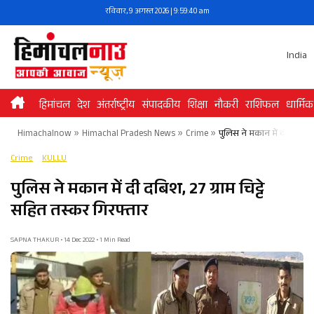
Skip
रविवार, 9 अगस्त 2026 | 9:59:40 am
to
content
India
हिमांचल
देश
अंतर्राष्ट्रीय
संपादकीय
शिक्षा
नौकरी
राशिफल
धार्मिक
Himachalnow
»
Himachal Pradesh News
»
Crime
»
पुलिस ने मकान में दी दबिश, 2
Crime
KULLU
पुलिस ने मकान में दी दबिश, 27 ग्राम चिट्टे
सहित तस्कर गिरफ्तार
SAPNA THAKUR • 14 Dec 2022 • 1 Min Read