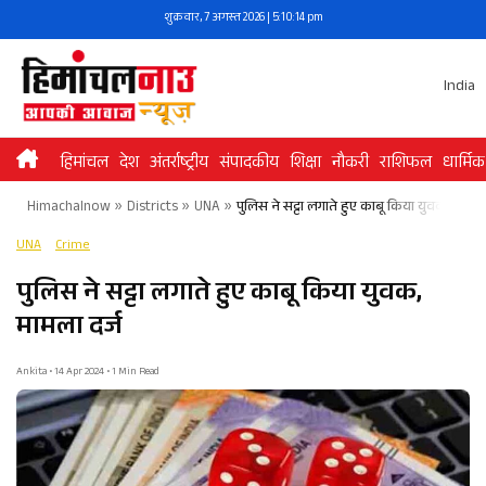
Skip
शुक्रवार, 7 अगस्त 2026 | 5:10:15 pm
to
content
India
हिमांचल
देश
अंतर्राष्ट्रीय
संपादकीय
शिक्षा
नौकरी
राशिफल
धार्मिक
Himachalnow
»
Districts
»
UNA
»
पुलिस ने सट्टा लगाते हुए काबू किया युवक, मामला
UNA
Crime
पुलिस ने सट्टा लगाते हुए काबू किया युवक,
मामला दर्ज
Ankita • 14 Apr 2024 • 1 Min Read