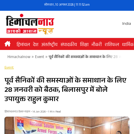
Skip
सोमवार, 10 अगस्त 2026 | 11:11:52 am
to
content
India
हिमांचल
देश
अंतर्राष्ट्रीय
संपादकीय
शिक्षा
नौकरी
राशिफल
धार्मिक
Himachalnow
»
Event
»
पूर्व सैनिकों की समस्याओं के समाधान के लिए 28 जनवरी को ब
Event
पूर्व सैनिकों की समस्याओं के समाधान के लिए
28 जनवरी को बैठक, बिलासपुर में बोले
उपायुक्त राहुल कुमार
हिमांचलनाउ डेस्क नाहन • 14 Jan 2026 • 1 Min Read