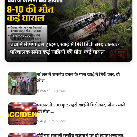
Editor's Pick
चंबा में भीषण बस हादसा, खाई में गिरी निजी बस; चालक-
परिचालक समेत कई यात्रियों की मौत, कई घायल
सोलन में शमलेच टनल के पास खाई में गिरी कार, दो
लोग…
6 Aug • 1 min read
पच्छाद में 300 फुट गहरी खाई में गिरी कार, जीजा-साले
की मौत;…
5 Aug • 1 min read
चंडीगढ़-मनाली राष्ट्रीय राजमार्ग पर दो जगह भूस्खलन,