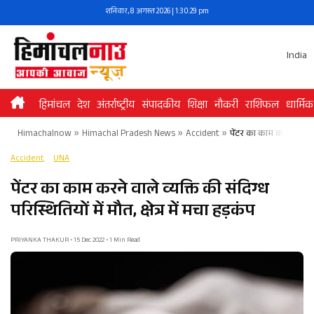
Skip
शनिवार, 8 अगस्त 2026 | 1:30:30 pm
to
content
India
हिमांचल
देश
अंतर्राष्ट्रीय
संपादकीय
शिक्षा
नौकरी
राशिफल
धार्मिक
Himachalnow
»
Himachal Pradesh News
»
Accident
»
पेंटर का काम करने वाले व्य
Accident
UNA
पेंटर का काम करने वाले व्यक्ति की संदिग्ध
परिस्थितियों में मौत, क्षेत्र में मचा हड़कंप
PRIYANKA THAKUR • 15 Dec 2022 • 1 Min Read